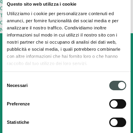
quella giusta
Questo sito web utilizza i cookie
Coppa Paolo Mantovani
Utilizziamo i cookie per personalizzare contenuti ed
TURFPAD: per superfici sportive più fresche ed efficienti
annunci, per fornire funzionalità dei social media e per
Commenti recenti
analizzare il nostro traffico. Condividiamo inoltre
Nessun commento da mostrare.
informazioni sul modo in cui utilizzi il nostro sito con i
nostri partner che si occupano di analisi dei dati web,
pubblicità e social media, i quali potrebbero combinarle
con altre informazioni che hai fornito loro o che hanno
Cerca
Italiano
raccolto dal tuo utilizzo dei loro servizi.
Selezione
Radici Pietro Industries
Necessari
del
& Brands S.p.A.
consenso
Preferenze
Via Cavalier Pietro Radici, 19 - 24026
Cazzano Sant'Andrea (BG) ITALY
Statistiche
C.F. - P.IVA e Registro Imprese