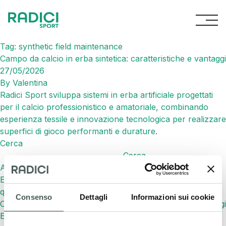
Vai al contenuto
Tag:
synthetic field maintenance
Campo da calcio in erba sintetica: caratteristiche e vantaggi
27/05/2026
By
Valentina
Radici Sport sviluppa sistemi in erba artificiale progettati
per il calcio professionistico e amatoriale, combinando
esperienza tessile e innovazione tecnologica per realizzare
superfici di gioco performanti e durature.
Cerca
Cerca
Articoli recenti
Erba sintetica senza intaso: cos’è, come funziona e
quando sceglierla
Consenso
Dettagli
Informazioni sui cookie
Campo da calcio in erba sintetica: caratteristiche e vantaggi
Erba sintetica: cos’è, vantaggi, utilizzi e come scegliere