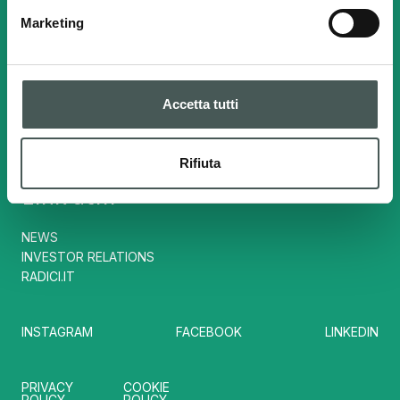
BG 00217360163
Marketing
Contatti
Accetta tutti
Tel. :
(+39) 035724242
info@radicisport.it
Rifiuta
Link utili
NEWS
INVESTOR RELATIONS
RADICI.IT
INSTAGRAM
FACEBOOK
LINKEDIN
PRIVACY
COOKIE
POLICY
POLICY