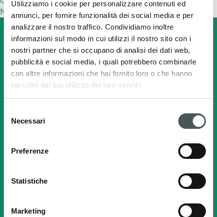
Commenti recenti
Utilizziamo i cookie per personalizzare contenuti ed
Nessun commento da mostrare.
annunci, per fornire funzionalità dei social media e per
analizzare il nostro traffico. Condividiamo inoltre
informazioni sul modo in cui utilizzi il nostro sito con i
nostri partner che si occupano di analisi dei dati web,
pubblicità e social media, i quali potrebbero combinarle
Cerca
Italiano
con altre informazioni che hai fornito loro o che hanno
raccolto dal tuo utilizzo dei loro servizi.
Radici Pietro Industries
Selezione
& Brands S.p.A.
Necessari
del
consenso
Via Cavalier Pietro Radici, 19 - 24026
Cazzano Sant'Andrea (BG) ITALY
Preferenze
C.F. - P.IVA e Registro Imprese
Statistiche
BG 00217360163
Marketing