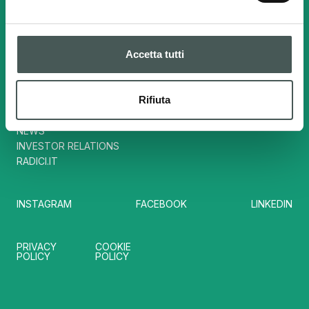
Contatti
Tel. :
(+39) 035724242
info@radicisport.it
Accetta tutti
Link utili
Rifiuta
NEWS
INVESTOR RELATIONS
RADICI.IT
INSTAGRAM
FACEBOOK
LINKEDIN
PRIVACY
COOKIE
POLICY
POLICY