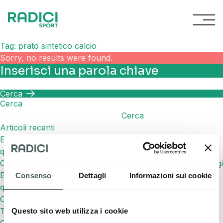
Vai al contenuto
Tag:
prato sintetico calcio
Sorry, no results were found.
Ricerca di:
Cerca
Cerca
Cerca
Articoli recenti
Erba sintetica senza intaso: cos’è, come funziona e
quando sceglierla
Campo da calcio in erba sintetica: caratteristiche e vantaggi
Erba sintetica: cos’è, vantaggi, utilizzi e come scegliere
Consenso
Dettagli
Informazioni sui cookie
quella giusta
Coppa Paolo Mantovani
TURFPAD: per superfici sportive più fresche ed efficienti
Questo sito web utilizza i cookie