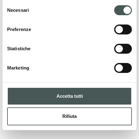
assistenza in tutte le fasi del tuo progetto.
Selezione
Necessari
del
consenso
CONTATTI
Preferenze
Statistiche
I nostri prodotti
La nostra gamma di prodotti per ogni
Marketing
esigenza sportiva. Progettati e certificati con
materiali di qualità per garantire sicurezza e
prestazioni eccellenti.
Accetta tutti
PRODOTTI
Rifiuta