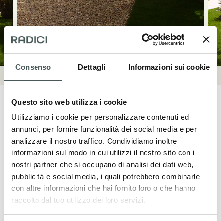
Consenso
Dettagli
Informazioni sui cookie
Questo sito web utilizza i cookie
Utilizziamo i cookie per personalizzare contenuti ed
annunci, per fornire funzionalità dei social media e per
analizzare il nostro traffico. Condividiamo inoltre
Mettiti in contatto
informazioni sul modo in cui utilizzi il nostro sito con i
nostri partner che si occupano di analisi dei dati web,
Contattaci adesso per ulteriori dettagli sui
pubblicità e social media, i quali potrebbero combinarle
nostri prodotti, richiedere un preventivo o
con altre informazioni che hai fornito loro o che hanno
iniziare una collaborazione. Il nostro team
raccolto dal tuo utilizzo dei loro servizi.
dedicato è a tua disposizione per fornirti