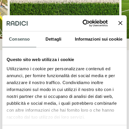
Consenso
Dettagli
Informazioni sui cookie
Questo sito web utilizza i cookie
Utilizziamo i cookie per personalizzare contenuti ed
annunci, per fornire funzionalità dei social media e per
analizzare il nostro traffico. Condividiamo inoltre
Mettiti in contatto
informazioni sul modo in cui utilizzi il nostro sito con i
nostri partner che si occupano di analisi dei dati web,
Contattaci adesso per ulteriori dettagli sui
pubblicità e social media, i quali potrebbero combinarle
nostri prodotti, richiedere un preventivo o
con altre informazioni che hai fornito loro o che hanno
iniziare una collaborazione. Il nostro team
raccolto dal tuo utilizzo dei loro servizi.
dedicato è a tua disposizione per fornirti