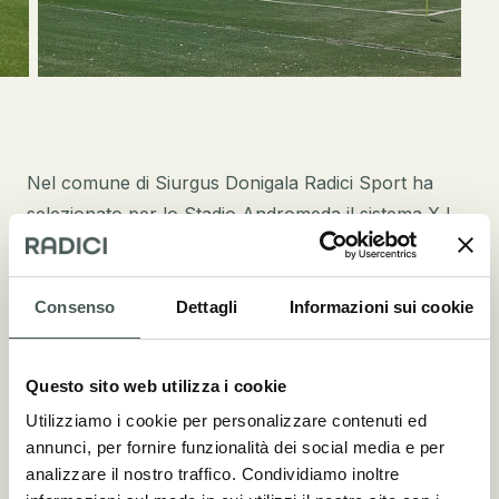
Nel comune di Siurgus Donigala Radici Sport ha
selezionato per lo Stadio Andromeda il sistema XJ
Performance 62 – RETURF, una scelta in perfetta
armonia con l’ambiente incontaminato della
Sardegna, considerata un’oasi verde. Il campo 100%
Consenso
Dettagli
Informazioni sui cookie
riciclabile riflette l’etica ambientale dell’isola,
promuovendo sostenibilità e rispetto per la natura
Questo sito web utilizza i cookie
nel mondo dello sport.
Utilizziamo i cookie per personalizzare contenuti ed
annunci, per fornire funzionalità dei social media e per
analizzare il nostro traffico. Condividiamo inoltre