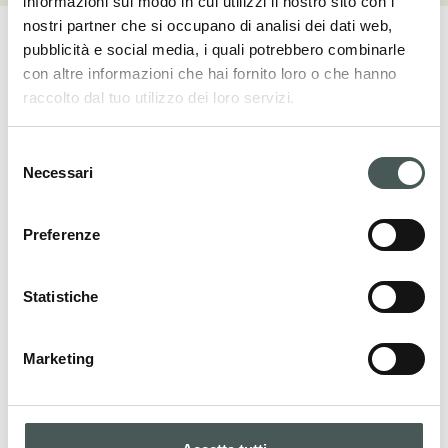
informazioni sul modo in cui utilizzi il nostro sito con i
nostri partner che si occupano di analisi dei dati web,
pubblicità e social media, i quali potrebbero combinarle
con altre informazioni che hai fornito loro o che hanno
raccolto dal tuo utilizzo dei loro servizi.
Mettiti in contatto
Selezione
Contattaci adesso per ulteriori dettagli sui
Necessari
del
nostri prodotti, richiedere un preventivo o
consenso
iniziare una collaborazione. Il nostro team
Preferenze
dedicato è a tua disposizione per fornirti
assistenza in tutte le fasi del tuo progetto.
Statistiche
CONTATTI
Marketing