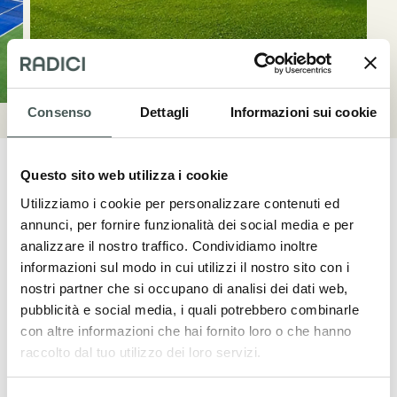
Consenso
Dettagli
Informazioni sui cookie
Questo sito web utilizza i cookie
Utilizziamo i cookie per personalizzare contenuti ed
annunci, per fornire funzionalità dei social media e per
Mettiti in contatto
analizzare il nostro traffico. Condividiamo inoltre
informazioni sul modo in cui utilizzi il nostro sito con i
Contattaci adesso per ulteriori dettagli sui
nostri partner che si occupano di analisi dei dati web,
nostri prodotti, richiedere un preventivo o
pubblicità e social media, i quali potrebbero combinarle
con altre informazioni che hai fornito loro o che hanno
iniziare una collaborazione. Il nostro team
raccolto dal tuo utilizzo dei loro servizi.
dedicato è a tua disposizione per fornirti
assistenza in tutte le fasi del tuo progetto.