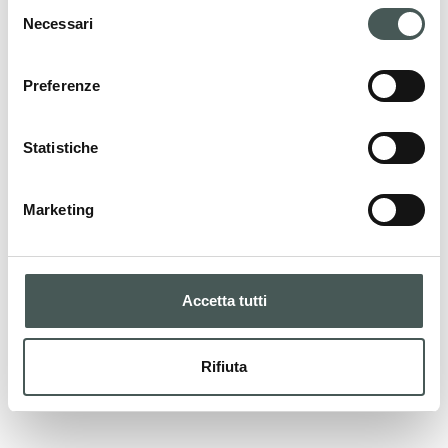
Selezione
Necessari
del
CONTATTI
consenso
Preferenze
Statistiche
I nostri prodotti
La nostra gamma di prodotti per ogni
Marketing
esigenza sportiva. Progettati e certificati con
materiali di qualità per garantire sicurezza e
prestazioni eccellenti.
Accetta tutti
PRODOTTI
Rifiuta