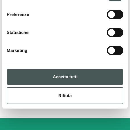
consenso
Preferenze
I nostri prodotti
Statistiche
La nostra gamma di prodotti per ogni
esigenza sportiva. Progettati e certificati con
Marketing
materiali di qualità per garantire sicurezza e
prestazioni eccellenti.
Accetta tutti
PRODOTTI
Rifiuta