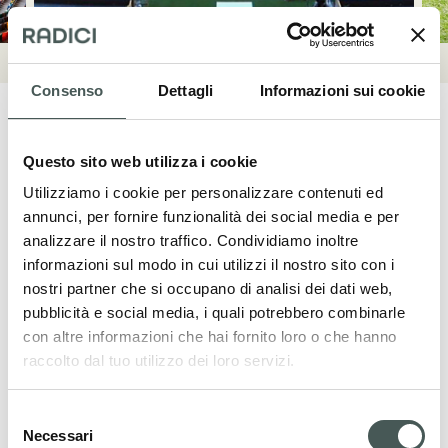
Consenso
Dettagli
Informazioni sui cookie
Questo sito web utilizza i cookie
Utilizziamo i cookie per personalizzare contenuti ed
Mettiti in contatto
annunci, per fornire funzionalità dei social media e per
analizzare il nostro traffico. Condividiamo inoltre
Contattaci adesso per ulteriori dettagli sui
informazioni sul modo in cui utilizzi il nostro sito con i
nostri prodotti, richiedere un preventivo o
nostri partner che si occupano di analisi dei dati web,
iniziare una collaborazione. Il nostro team
pubblicità e social media, i quali potrebbero combinarle
dedicato è a tua disposizione per fornirti
con altre informazioni che hai fornito loro o che hanno
assistenza in tutte le fasi del tuo progetto.
raccolto dal tuo utilizzo dei loro servizi.
Selezione
CONTATTI
Necessari
del