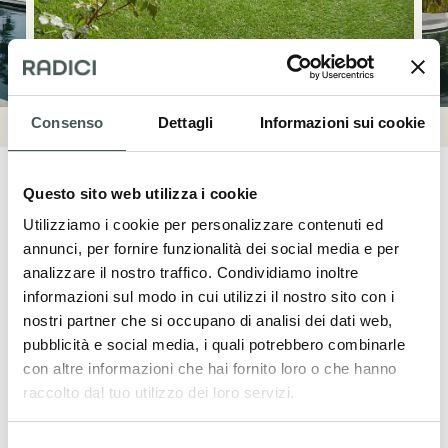
Consenso
Dettagli
Informazioni sui cookie
Questo sito web utilizza i cookie
Utilizziamo i cookie per personalizzare contenuti ed
annunci, per fornire funzionalità dei social media e per
Mettiti in contatto
analizzare il nostro traffico. Condividiamo inoltre
informazioni sul modo in cui utilizzi il nostro sito con i
Contattaci adesso per ulteriori dettagli sui
nostri partner che si occupano di analisi dei dati web,
nostri prodotti, richiedere un preventivo o
pubblicità e social media, i quali potrebbero combinarle
iniziare una collaborazione. Il nostro team
con altre informazioni che hai fornito loro o che hanno
raccolto dal tuo utilizzo dei loro servizi.
dedicato è a tua disposizione per fornirti
assistenza in tutte le fasi del tuo progetto.
Selezione