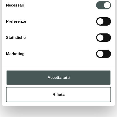
Necessari
del
CONTATTI
consenso
Preferenze
I nostri prodotti
Statistiche
La nostra gamma di prodotti per ogni
Marketing
esigenza sportiva. Progettati e certificati con
materiali di qualità per garantire sicurezza e
prestazioni eccellenti.
Accetta tutti
PRODOTTI
Rifiuta