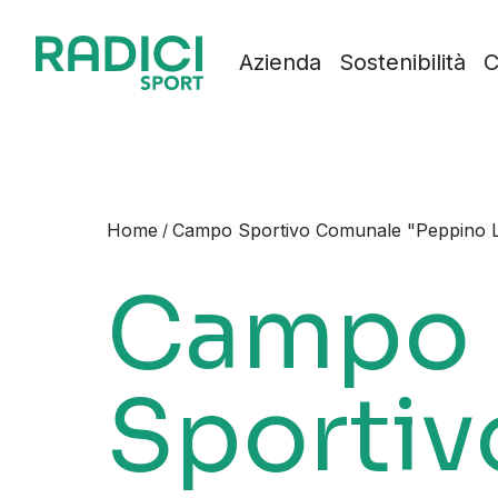
Vai al contenuto
Azienda
Sostenibilità
C
Home
Campo Sportivo Comunale "Peppino 
/
Campo
Sportiv