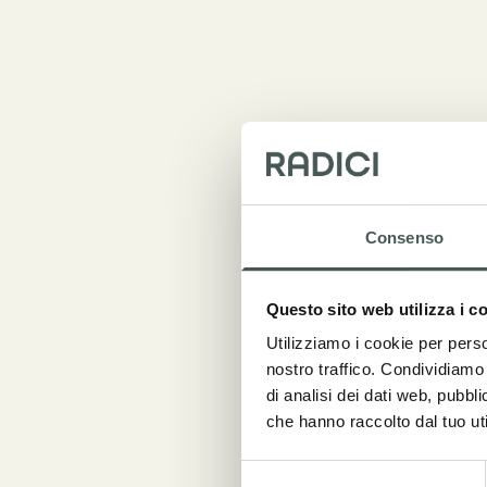
Al Cam
un int
ogni a
Consenso
a 7 e 
qualit
Questo sito web utilizza i c
decora
Utilizziamo i cookie per perso
definir
nostro traffico. Condividiamo 
L’inter
di analisi dei dati web, pubbl
Conver
che hanno raccolto dal tuo uti
sporti
Selezione