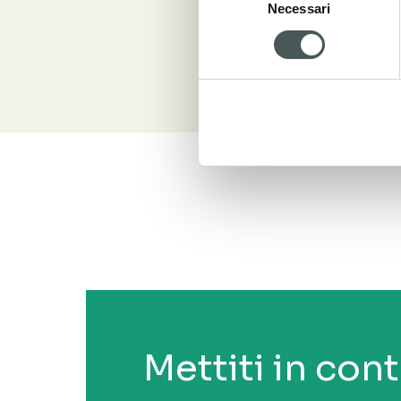
Necessari
del
consenso
Mettiti in con