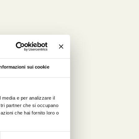
zato
tità in
campo
Informazioni sui cookie
re
lu
e
l media e per analizzare il
ostri partner che si occupano
azioni che hai fornito loro o
a