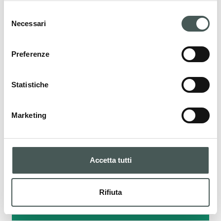
dedicato è a tua disposizione per fornirti
Selezione
assistenza in tutte le fasi del tuo progetto.
Necessari
del
consenso
CONTATTI
Preferenze
Statistiche
I nostri prodotti
Marketing
La nostra gamma di prodotti per ogni
esigenza sportiva. Progettati e certificati con
materiali di qualità per garantire sicurezza e
Accetta tutti
prestazioni eccellenti.
Rifiuta
PRODOTTI