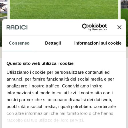
Consenso
Dettagli
Informazioni sui cookie
Questo sito web utilizza i cookie
Utilizziamo i cookie per personalizzare contenuti ed
annunci, per fornire funzionalità dei social media e per
analizzare il nostro traffico. Condividiamo inoltre
Mettiti in contatto
informazioni sul modo in cui utilizzi il nostro sito con i
nostri partner che si occupano di analisi dei dati web,
Contattaci adesso per ulteriori dettagli sui
pubblicità e social media, i quali potrebbero combinarle
nostri prodotti, richiedere un preventivo o
con altre informazioni che hai fornito loro o che hanno
raccolto dal tuo utilizzo dei loro servizi.
iniziare una collaborazione. Il nostro team