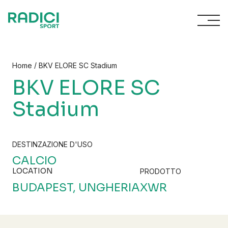
Vai al contenuto
/
Home
BKV ELORE SC Stadium
BKV ELORE SC
Stadium
DESTINZAZIONE D'USO
CALCIO
LOCATION
PRODOTTO
BUDAPEST, UNGHERIA
XWR