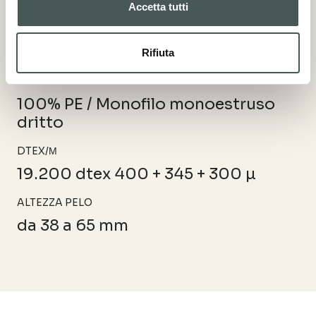
Accetta tutti
Aspetti tecnici
XWR EVO 3D Field Green + Lime Green + Dark Green
Rifiuta
COMPOSIZIONE
100% PE / Monofilo monoestruso
dritto
DTEX/Μ
19.200 dtex 400 + 345 + 300 µ
ALTEZZA PELO
da 38 a 65 mm