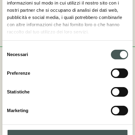
standard di FIFA, FIGC-LND, e WORLD RUGBY,
informazioni sul modo in cui utilizzi il nostro sito con i
nostri partner che si occupano di analisi dei dati web,
XWR EVO 3D è il risultato di un design avanzato che
pubblicità e social media, i quali potrebbero combinarle
minimizza l’effetto splash, offrendo una superficie di
con altre informazioni che hai fornito loro o che hanno
gioco ideale.
raccolto dal tuo utilizzo dei loro servizi.
Selezione
Necessari
del
consenso
Preferenze
Colori disponibili
Statistiche
Marketing