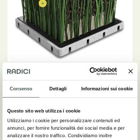
XWR EVO 3D rappresenta l’avanguardia tecnologica
Consenso
Dettagli
Informazioni sui cookie
di Radici sport, frutto di un’innovativa combinazione
di tre monofili con forme e sezioni diverse. Questa
struttura assicura una resistenza e resilienza
Questo sito web utilizza i cookie
eccezionali, mantenendo un aspetto estremamente
Utilizziamo i cookie per personalizzare contenuti ed
naturale attraverso un perfetto bilanciamento dei
annunci, per fornire funzionalità dei social media e per
materiali di intaso. Testato e conforme ai rigidi
analizzare il nostro traffico. Condividiamo inoltre