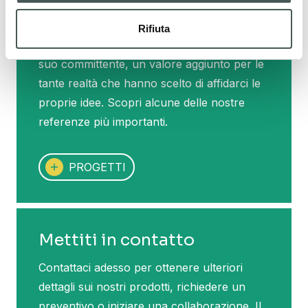
Progetti
Tournament 20 Olive Green
Tournament 20 Field Green
Tournament 20 Light Bright Green
Tournament 20 Red Clay
Tournament 20 Ferrari Red
Tournament 20 Reflex Blue
Tournament 20 Cobalt Blue
Rifiuta
Ogni progetto per noi è unico e parla del
suo committente, un valore aggiunto per le
tante realtà che hanno scelto di affidarci le
proprie idee. Scopri alcune delle nostre
referenze più importanti.
PROGETTI
Mettiti in contatto
Contattaci adesso per ottenere ulteriori
dettagli sui nostri prodotti, richiedere un
preventivo o iniziare una collaborazione. Il