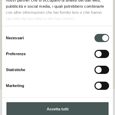
nostri partner che si occupano di analisi dei dati web,
pubblicità e social media, i quali potrebbero combinarle
COMPOSIZIONE
con altre informazioni che hai fornito loro o che hanno
raccolto dal tuo utilizzo dei loro servizi.
100% PE / Fibrillato lungo ibrido HD
(High Durability)
Selezione
Necessari
DTEX/Μ
del
consenso
5.500 dtex 110 µ
Preferenze
ALTEZZA PELO
da 20 a 25 mm
Statistiche
Marketing
Accetta tutti