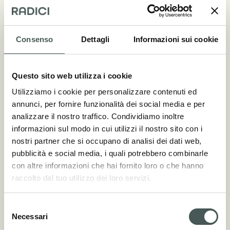
Consenso
Dettagli
Informazioni sui cookie
Aspetti tecnici
Questo sito web utilizza i cookie
COMPOSIZIONE
Utilizziamo i cookie per personalizzare contenuti ed
annunci, per fornire funzionalità dei social media e per
100% PP / Fibrillato
analizzare il nostro traffico. Condividiamo inoltre
DTEX/Μ
informazioni sul modo in cui utilizzi il nostro sito con i
nostri partner che si occupano di analisi dei dati web,
7.200 dtex 65 µ
pubblicità e social media, i quali potrebbero combinarle
ALTEZZA PELO
con altre informazioni che hai fornito loro o che hanno
raccolto dal tuo utilizzo dei loro servizi.
da 10 a 18 mm
Selezione
Necessari
del