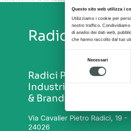
Questo sito web utilizza i c
Utilizziamo i cookie per perso
nostro traffico. Condividiamo 
Radici Sport
di analisi dei dati web, pubbl
che hanno raccolto dal tuo uti
Selezione
Necessari
del
consenso
Radici Pietro
Industries
& Brands S.p.A.
Via Cavalier Pietro Radici, 19 -
24026