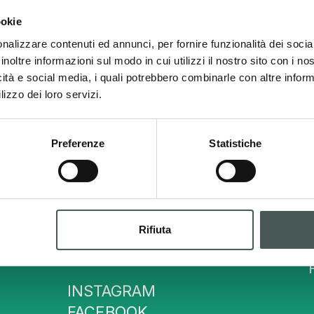
ookie
nalizzare contenuti ed annunci, per fornire funzionalità dei socia
inoltre informazioni sul modo in cui utilizzi il nostro sito con i n
icità e social media, i quali potrebbero combinarle con altre inform
lizzo dei loro servizi.
Preferenze
Statistiche
Contatti
Tel. :
(+39) 035724242
Rifiuta
info@radicisport.it
INSTAGRAM
FACEBOOK