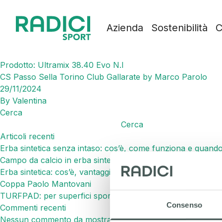
Vai al contenuto
Azienda
Sostenibilità
C
Prodotto:
Ultramix 38.40 Evo N.I
CS Passo Sella Torino Club Gallarate by Marco Parolo
29/11/2024
By
Valentina
Cerca
Cerca
Articoli recenti
Erba sintetica senza intaso: cos’è, come funziona e quando
Campo da calcio in erba sintetica: caratteristiche e vantaggi
Erba sintetica: cos’è, vantaggi, utilizzi e come scegliere quel
Coppa Paolo Mantovani
TURFPAD: per superfici sportive più fresche ed efficienti
Consenso
Commenti recenti
Nessun commento da mostrare.